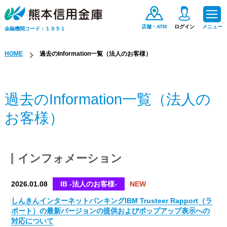
店舗・ATM
ログイン
メニュー
金融機関コード：１９５１
HOME
過去のInformation一覧（法人のお客様）
ためる・ふやす
過去のInformation一覧（法人の
お金をかりる
お客様）
便利なサービス
インフォメーション
手数料一覧
2026.01.08
IB -法人のお客様-
NEW
保険商品
しんきんインターネットバンキングIBM Trusteer Rapport（ラ
ポート）の最新バージョンの提供およびポップアップ表示への
対応について