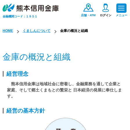
店舗・ATM
ログイン
メニュー
金融機関コード：１９５１
HOME
くましんについて
金庫の概況と組織
ためる・ふやす
金庫の概況と組織
お金をかりる
経営理念
便利なサービス
熊本信用金庫は地域社会に密着し、金融業務を通して企業と
家庭、そして郷土くまもとの繁栄と 日本経済の発展に奉仕しま
手数料一覧
す。
経営の基本方針
保険商品