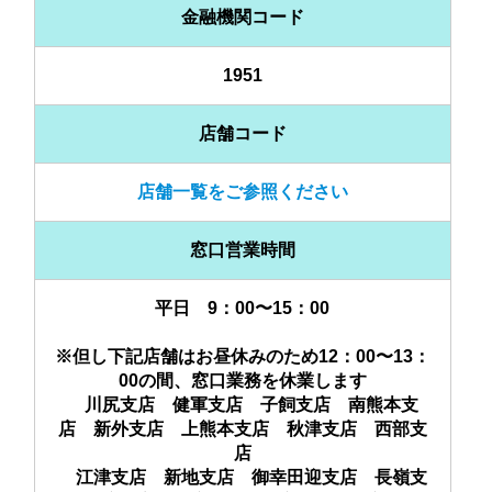
金融機関コード
ログイン
1951
店舗コード
くましんQ&A
店舗一覧をご参照ください
くましんFAN
窓口営業時間
平日 9：00〜15：00
※但し下記店舗はお昼休みのため12：00〜13：
00の間、窓口業務を休業します
川尻支店 健軍支店 子飼支店 南熊本支
店 新外支店 上熊本支店 秋津支店 西部支
店
江津支店 新地支店 御幸田迎支店 長嶺支