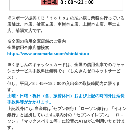
土日祝
8：00〜21：00
※スポーツ振興くじ「ｔｏｔｏ」の払い戻し業務を行っている
店舗は、本店、健軍支店、南熊本支店、上熊本支店、宇土支
店、菊陽支店です。
※全国の信用金庫店舗のご案内
全国信用金庫店舗検索
https://www.areamarker.com/shinkin/top
※くましんのキャッシュカードは、全国の信用金庫でのキャッ
シュサービス手数料は無料です（しんきんゼロネットサービ
ス）。
但し、平日／8：45〜18：00の入出金の取扱時間内に限りま
す。
土曜・日曜・祝日（含、振替休日）および上記の時間外は延長
手数料等がかかります。
上記以外にも､当金庫は｢セブン銀行｣「ローソン銀行」「イオン
銀行」と提携しています｡県内外の「セブン-イレブン」「ロ－
ソン」「マックスバリュ等」に設置のATMがご利用いただけま
す。