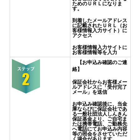
ためのＵＲＬになりま
す。
到着したメールアドレス
に記載されたＵＲＬ（お
客様情報入力サイト）に
アクセス
お客様情報入力サイトに
お客様情報等を入力
【お申込み確認のご連
絡】
保証会社からお客様メー
ルアドレスに「受付完了
メール」を送信
お申込み確認後に、当金
庫ならびに保証会社であ
る一般社団法人しんきん
保証基金より、ご自宅ま
たは携帯電話、ご勤務先
へ電話にてお申込み内容
等の照会をさせていただ
く場合があります。