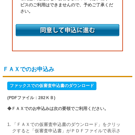
ビスのご利用はできませんので、予めご了承くだ
務、金融商品仲介業務、信託業務、社
てご確認のうえお申込ください。また、土・日・
さい。
祝日等の金融機関休業日並びに平日17時以降のお
債業務等、法律により信用金庫が営む
申し込みについては、翌営業日の9時受付とさせ
ことができる業務およびこれらに付随
ていただきます。
する業務
（３） その他信用金庫が営むことができる業
務およびこれらに付随する業務（今後
取扱いが認められる業務を含む）
ＦＡＸでのお申込み
ファックスでの仮審査申込書のダウンロード
利用目的
(PDFファイル：282ＫＢ)
信用金庫は、信用金庫および信用金庫の関連
会社や提携会社の金融商品やサービスに関し、
◆ＦＡＸでのお申込みは次の要領でご利用ください。
下記利用目的で利用します。
（１） 各種金融商品の口座開設等、金融商品やサ
「ＦＡＸでの仮審査申込書のダウンロード」をクリッ
クすると「仮審査申込書」がＰＤＦファイルで表示さ
ービスの申込みの受付のため