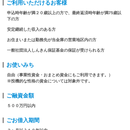
ご利用いただけるお客様
ログイン
申込時年齢が満２０歳以上の方で、最終返済時年齢が満75歳以
下の方
安定継続した収入のある方
くましんQ&A
お住まいまたは勤務先が当金庫の営業地区内の方
一般社団法人しんきん保証基金の保証が受けられる方
くましんFAN
お使いみち
自由（事業性資金・おまとめ資金にもご利用できます。）
※投機的な性格の資金については対象外です。
ご融資金額
５００万円以内
ごお借入期間