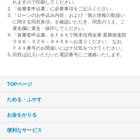
れますので印刷してください。
（２） 法令等に基づくご本人さまの確認等や、金
「仮審査申込書」に必要事項をご記入ください。
融商品やサービスをご利用いただく資格等
「ローンのお申込み内容」および「個人情報の取扱い
の確認のため
に関する同意条項」を確認いただき、同意のうえ、ご
（３） 預金取引や融資取引等における期日管理
署名欄に署名・捺印してください。
「仮審査申込書」をＦＡＸで熊本信用金庫 業務推進部
等、継続的なお取引における管理のため
０９６－３２６－９４６８へお送りください。 なお、
（４） 融資のお申込みや継続的なご利用等に際し
ＦＡＸ番号のお間違いには十分気をつけてください。
ての判断のため
回答は記入いただいた電話番号にご連絡いたします。
（５） 適合性の原則等に照らした判断等、金融商
品やサービスの提供にかかる妥当性の判断
のため
（６） 与信事業に際して個人情報を加盟する個人
TOPページ
信用情報機関に提供する場合等、適切な業
務の遂行に必要な範囲で第三者に提供する
ためる・ふやす
ため
（７） 他の事業者等から個人情報の処理の全部ま
お金をかりる
たは一部について委託された場合等におい
て、委託された当該業務を適切に遂行する
便利なサービス
ため