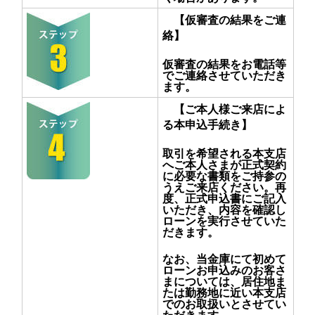
【仮審査の結果をご連
絡】
仮審査の結果をお電話等
でご連絡させていただき
ます。
【ご本人様ご来店によ
る本申込手続き】
取引を希望される本支店
へご本人さまが正式契約
に必要な書類をご持参の
うえご来店ください。再
度、正式申込書にご記入
いただき、内容を確認し
ローンを実行させていた
だきます。
なお、当金庫にて初めて
ローンお申込みのお客さ
まについては、居住地ま
たは勤務地に近い本支店
でのお取扱いとさせてい