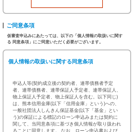
ご同意条項
仮審査申込みにあたっては、以下の「個人情報の取扱いに関す
る 同意条項」にご同意いただく必要がございます。
※当金庫にて初めてローンをお申込みのお客さまにつきま
しては、居住地または勤務地に近い営業店でのお取扱いと
させていただきます。
個人情報の取扱いに関する同意条項
この申込みはあくまでも「仮審査申込み」です。
審査の結果、仮承認となった場合でも、別途正式
申込人等(契約成立後の契約者、連帯債務者予定
なお申込みが必要となります。その際には、正式
者、連帯債務者、連帯保証人予定者、連帯保証人、
申込書及び確認資料等のご提出が必要となります
ので、必ずお申込みになるご本人様がお取引を希
物上保証人予定者、物上保証人を含む。以下同じ)
望される当金庫本支店の窓口までご来店くださ
は、熊本信用金庫(以下「信用金庫」という)への、
い。
一般社団法人しんきん保証基金(以下「基金」とい
審査結果のご連絡からご融資日まで保証会社が定
う)の保証による標記のローン申込みまたは契約に
める一定期間を経過すると、再審査をさせていた
関して、当同意条項に基づき個人情報が取り扱われ
だくことがあります。
ることに同意します。 なお、ローン申込書および