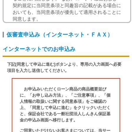
この仮審査申込みのご入力内容とご来店時に提出
契約規定に当同意条項と同趣旨の記載がある場合に
いただいた正式申込書並びに確認書類の内容が相
おいても、当同意条項が優先して適用されることに
違する場合には、ご連絡した審査結果の内容にか
同意します。
かわらず、ご希望に添えない場合もあります。
審査の結果、お申込み金額を減額させていただく
場合や、ご希望に添えない場合もありますので、
第１条（個人情報の利用目的）
仮審査申込み（インターネット・ＦＡＸ）
予めご了承ください。なお、審査の結果いかんに
かかわらずご提出いただいた申込等の返却はでき
インターネットでのお申込み
ません。また、審査内容の詳細につきましてもお
申込人等は、信用金庫が、個人情報の保護に関する
答えできません。
法律に基づき、次の業務ならびに利用目的の達成に
インターネットでお申込みいただく場合、ご入力
下記[同意して申込に進む]ボタンより、専用の入力画面へ必要
必要な範囲で、個人情報を取得、保有、利用するこ
された内容が送信される際、ＳＳＬ方式により内
項目を入力し送信してください。
とに同意します。
容が暗号化されるため、お客様の情報が外部に漏
れることはありません。
お使いのパソコン等の環境によっては、インター
お申込みいただくローン商品の商品概要並び
ネットでのお申込みがご利用いただけない場合も
に、「お申し込み方法」、「ご注意事項」、「個
ございますのでご了承ください。
業務の内容
人情報の取扱いに関する同意条項」をご確認の
仮審査申込書の記入漏れや電話番号等の誤りがあ
（１） 預金業務、為替業務、両替業務、融資
上、「同意して申込に進む」をクリックいただく
ると審査が出来かねますので、お申込みの際は、
と、保証会社である一般社団法人しんきん保証基
業務、外国為替業務およびこれらに付
記載内容をいま一度ご確認下さいます様お願い申
金の申込み画面へ移行します。
随する業務
し上げます。
（２） 公共債・投信販売業務、保険販売業
ご同意いただけないお客さまについては、当サー
お申込みは、必ず商品内容や金利、条件等につい