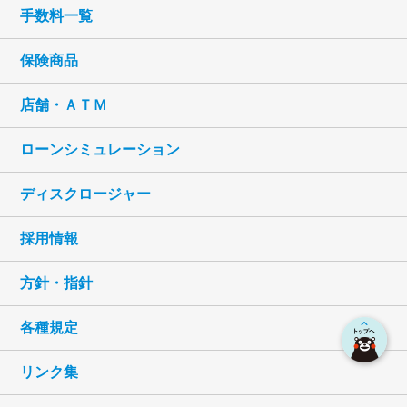
（８） 申込人等との契約や法律等に基づく権利
手数料一覧
の行使や義務の履行のため
（９） 市場調査ならびにデータ分析やアンケート
保険商品
の実施等による金融商品やサービスの研究
や開発のため
店舗・ＡＴＭ
（10） ダイレクトメールの発送等、金融商品や
ローンシミュレーション
サービスに関する各種ご提案のため
（11） 提携会社等の商品やサービスに関する各
ディスクロージャー
種ご提案のため
（12） 各種お取引の解約・終了や、お取引解
採用情報
約・終了後の事後管理のため
（13） 団体信用生命保険の加入業務等を円滑に
方針・指針
遂行するため
（14） 基金が与信判断、与信後の管理、市場分
各種規定
析等、適切な業務の遂行にあたり、必要な
情報を基金に提供するため
リンク集
（15） 債権譲渡先が債権管理等適切な業務の遂
行にあたり、必要な情報を債権譲渡先に提