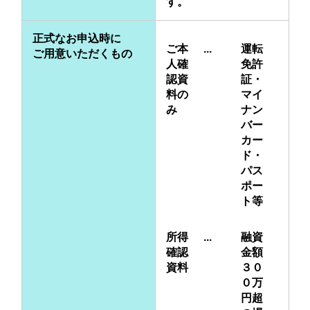
す。
正式なお申込時に
ご本
...
運転
ご用意いただくもの
人確
免許
認資
証・
料の
マイ
み
ナン
バー
カー
ド・
パス
ポー
ト等
所得
...
融資
確認
金額
資料
３０
０万
円超