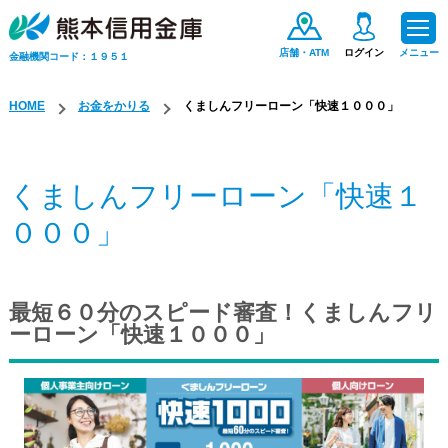
店舗・ATM
ログイン
メニュー
金融機関コード：１９５１
HOME
お金をかりる
くましんフリーローン「快速１０００」
ためる・ふやす
くましんフリーローン「快速１
お金をかりる
０００」
便利なサービス
最短６０分のスピード審査！くましんフリ
手数料一覧
ーローン「快速１０００」
保険商品