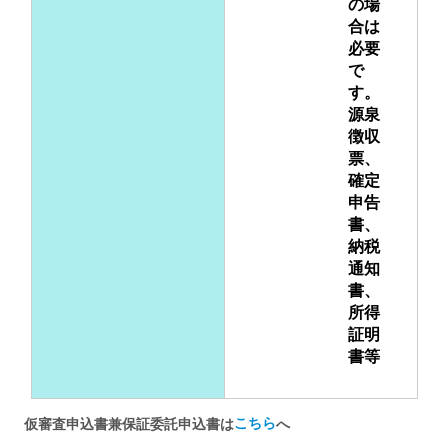
の場
合は
必要
で
す。
源泉
徴収
票、
確定
申告
書、
納税
通知
書、
所得
証明
書等
こちら
仮審査申込書兼保証委託申込書は
へ