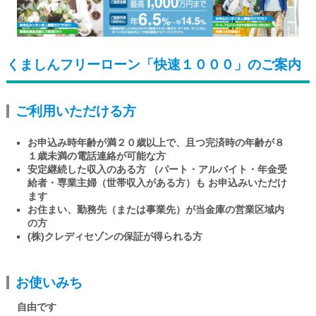
ログイン
くましんフリーローン「快速１０００」のご案内
くましんQ&A
ご利用いただける方
くましんFAN
お申込み時年齢が満２０歳以上で、且つ完済時の年齢が８
１歳未満の電話連絡が可能な方
安定継続した収入のある方 （パート・アルバイト・年金受
給者・専業主婦（世帯収入がある方）も お申込みいただけ
ます
お住まい、勤務先（または事業先）が当金庫の営業区域内
の方
(株)クレディセゾンの保証が得られる方
お使いみち
自由です