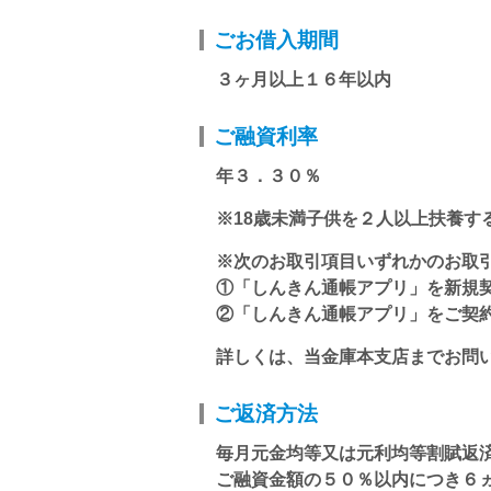
ごお借入期間
３ヶ月以上１６年以内
ご融資利率
年３．３０％
※18歳未満子供を２人以上扶養
※次のお取引項目いずれかのお取
①「しんきん通帳アプリ」を新規
②「しんきん通帳アプリ」をご契
詳しくは、当金庫本支店までお問
ご返済方法
毎月元金均等又は元利均等割賦返
ご融資金額の５０％以内につき６