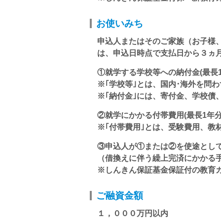
お使いみち
申込人またはそのご家族（お子様
は、申込日時点で支払日から３ヵ
①就学する学校等への納付金(最長1
※｢学校等｣とは、国内･海外を問わ
※｢納付金｣には、寄付金、学校債
②就学にかかる付帯費用(最長1年
※｢付帯費用｣とは、受験費用、教
③申込人が①または②を使途とし
（借換えに伴う繰上完済にかかる
※しんきん保証基金保証付の教育
ご融資金額
１，０００万円以内