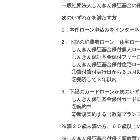
一般社団法人しんきん保証基金の
次のいずれかを満たす方
1．本件ローン申込みをインター
2．下記の消費者ローン・住宅ロ
しんきん保証基金保付個人ロ
しんきん保証基金保付フリー
しんきん保証基金保付住宅ロ
①貸付貸付実行日から６ヵ月以
②完済して３年以内
3．下記のカードローンが次のい
しんきん保証基金保付カード
①契約中
②新規契約する（教育プランプ
※満２０歳未満の方、６５歳以上
※しんきん保証基金付保「新教育