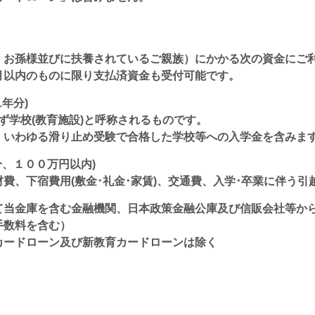
、お孫様並びに扶養されているご親族）にかかる次の資金にご
月以内のものに限り支払済資金も受付可能です。
年分)
ず学校(教育施設)と呼称されるものです。
、いわゆる滑り止め受験で合格した学校等への入学金を含みま
分、１００万円以内)
材費、下宿費用(敷金･礼金･家賃)、交通費、入学･卒業に伴う引
て当金庫を含む金融機関、日本政策金融公庫及び信販会社等か
手数料を含む）
カードローン及び新教育カードローンは除く