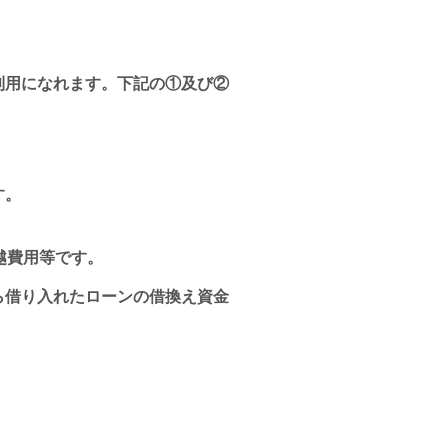
利用になれます。下記の①及び②
す。
越費用等です。
ら借り入れたローンの借換え資金