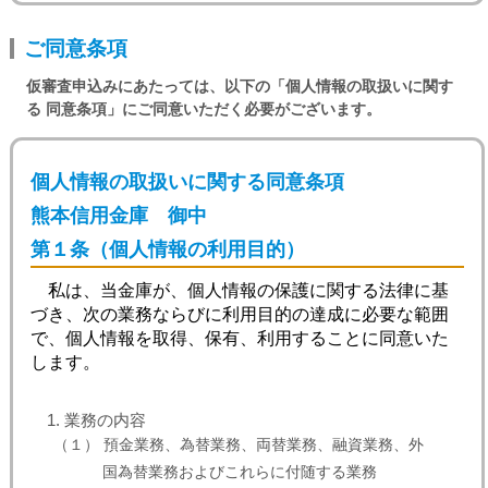
ご同意条項
仮審査申込みにあたっては、以下の「個人情報の取扱いに関す
る 同意条項」にご同意いただく必要がございます。
※初めてローンをお申込みのお客さまにつきましては、居
住地または勤務地に近い営業店でのお取扱いとさせていた
だきます。
個人情報の取扱いに関する同意条項
熊本信用金庫 御中
この申込みはあくまでも「仮審査申込み」です。
審査の結果、仮承認となった場合でも、別途正式
第１条（個人情報の利用目的）
なお申込みが必要となります。その際には、正式
申込書及び確認資料等のご提出が必要となります
私は、当金庫が、個人情報の保護に関する法律に基
ので、必ずお申込みになるご本人様がお取引を希
づき、次の業務ならびに利用目的の達成に必要な範囲
望される当金庫本支店の窓口までご来店くださ
で、個人情報を取得、保有、利用することに同意いた
い。
します。
審査結果のご連絡から実際のご融資日まで一定期
間を経過する場合には、再審査をさせていただく
業務の内容
ことがございます。
（１） 預金業務、為替業務、両替業務、融資業務、外
ご指定いただいた電話番号でのご連絡がとれない
場合や仮審査申込書に不備があった場合（記入漏
国為替業務およびこれらに付随する業務