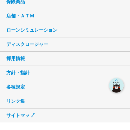
保険商品
の実施等による金融商品やサービスの研究
や開発のため
店舗・ＡＴＭ
（10） ダイレクトメールの発送等、金融商品や
サービスに関する各種ご提案のため
ローンシミュレーション
（11） 提携会社等の商品やサービスに関する各
種ご提案のため
ディスクロージャー
（12） 各種お取引の解約やお取引解約後の事後
管理のため
採用情報
（13） 団体信用生命保険の加入業務等を円滑に
遂行するため
方針・指針
（14） 債権譲渡先が債権管理等、適切な業務の
遂行を実施するにあたり、必要な情報を債
各種規定
権譲渡先に提供するため
（15） その他、私とのお取引を適切かつ円滑に
リンク集
履行するため
（16） 信用金庫法施行規則第１１０条等によ
サイトマップ
り、個人信用情報機関から提供を受けた資
金需要者の借入金返済能力に関する情報