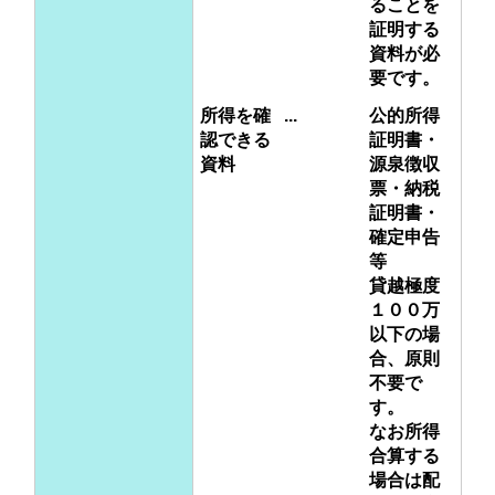
ることを
証明する
資料が必
要です。
所得を確
...
公的所得
認できる
証明書・
資料
源泉徴収
票・納税
証明書・
確定申告
等
貸越極度
１００万
以下の場
合、原則
不要で
す。
なお所得
合算する
場合は配