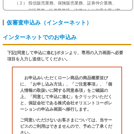
れ等）には、お申込みをお受けできない場合もご
（２） 投信販売業務、保険販売業務、証券仲介業務、
ざいますので予めご了承ください。
信託業務、社債業務等、法律により信用金庫が営
この仮審査申込みのご入力内容とご来店時に提出
むことができる業務およびこれらに付随する業務
いただいた本申込書並びに確認書類の内容が相違
仮審査申込み（インターネット）
（３） その他信用金庫が営むことができる業務および
する場合には、ご連絡した審査結果の内容にかか
わらず、ご希望に添えない場合もございますので
これらに付随する業務（今後取扱いが認められる
インターネットでのお申込み
ご了承ください。
業務を含む）
審査の結果、お申込み金額を減額させていただく
利用目的
場合や、ご希望に添えない場合もございますの
下記[同意して申込に進む]ボタンより、専用の入力画面へ必要
当金庫は、当金庫および当金庫の関連会社や
で、予めご了承ください。なお、審査の結果いか
項目を入力し送信してください。
提携会社の金融商品やサービスに関し、下記利
んにかかわらずご提出いただいた申込等は返却で
用目的で利用いたします。
きませんのでご了承ください。また、審査内容に
なお、特定の個人情報の利用目的が、法令等に
つきましてもお答えできませんので、予めご了承
お申込みいただくローン商品の商品概要並び
基づき限定されている場合には、当該利用目的
ください。
に、「お申し込み方法」、「ご注意事項」、「個
以外で利用いたしません。
インターネットでお申込みいただく場合、インタ
人情報の取扱いに関する同意条項」をご確認の
ーネットを経由して行われますが、ご入力された
上、「同意して申込に進む」をクリックいただく
（１） 各種金融商品の口座開設等、金融商品やサ
内容が送信される場合には、ＳＳＬ方式により内
と、保証会社である株式会社オリエントコーポレ
ービスの申込みの受付のため
容を暗号化させていただきますのでご安心くださ
ーションの申込み画面へ移行します。
（２） 本人確認法に基づくご本人さまの確認等
い。
ご同意いただけないお客さまについては、当サー
や、金融商品やサービスをご利用いただく
お使いのパソコン等の環境によっては、インター
ビスのご利用はできませんので、予めご了承くだ
ネットでのお申込みがご利用いただけない場合も
資格等の確認のため
さい。
ございますのでご了承ください。