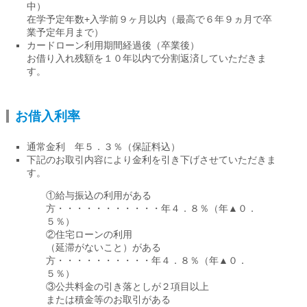
中）
在学予定年数+入学前９ヶ月以内（最高で６年９ヵ月で卒
業予定年月まで）
カードローン利用期間経過後（卒業後）
お借り入れ残額を１０年以内で分割返済していただきま
す。
お借入利率
通常金利 年５．３％（保証料込）
下記のお取引内容により金利を引き下げさせていただきま
す。
①給与振込の利用がある
方・・・・・・・・・・・年４．８％（年▲０．
５％）
②住宅ローンの利用
（延滞がないこと）がある
方・・・・・・・・・・年４．８％（年▲０．
５％）
③公共料金の引き落としが２項目以上
または積金等のお取引がある