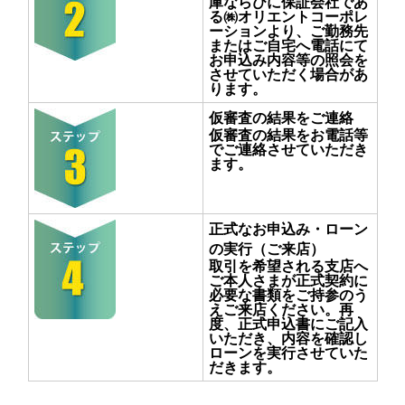
庫ならびに保証会社であ
る㈱オリエントコーポレ
ーションより、ご勤務先
またはご自宅へ電話にて
お申込み内容等の照会を
させていただく場合があ
ります。
仮審査の結果をご連絡
仮審査の結果をお電話等
でご連絡させていただき
ます。
正式なお申込み・ローン
の実行（ご来店）
取引を希望される支店へ
ご本人さまが正式契約に
必要な書類をご持参のう
えご来店ください。再
度、正式申込書にご記入
いただき、内容を確認し
ローンを実行させていた
だきます。