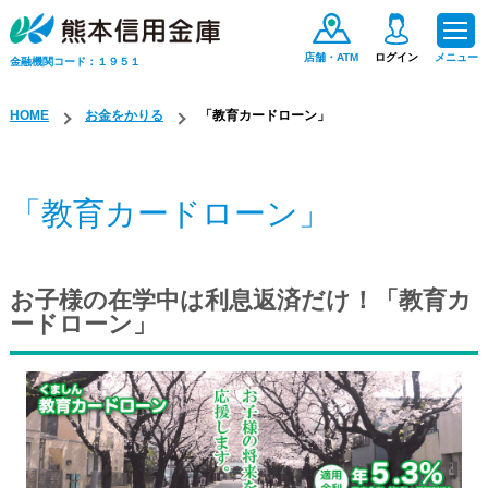
店舗・ATM
ログイン
メニュー
金融機関コード：１９５１
HOME
お金をかりる
「教育カードローン」
ためる・ふやす
「教育カードローン」
お金をかりる
便利なサービス
お子様の在学中は利息返済だけ！「教育カ
ードローン」
手数料一覧
保険商品