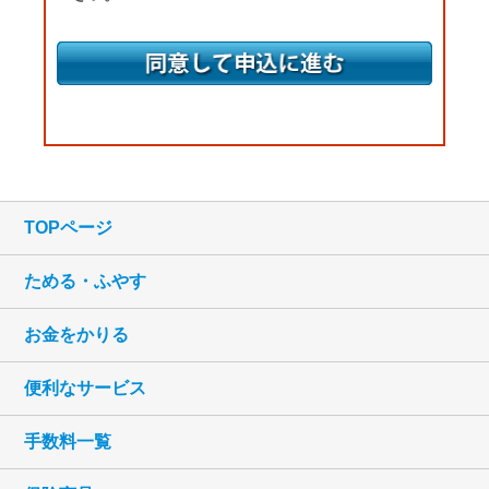
（３） 預金取引や融資取引等における期日管理
お申込みは、必ず商品内容や金利、条件等につい
等、継続的なお取引における管理のため
てご確認のうえお申込ください。また、土・日・
（４） 融資のお申込みや継続的なご利用等に際し
祝日等の金融機関休業日並びに平日17時以降のお
ての判断のため
申し込みについては、翌営業日の9時受付とさせ
ていただきます。
（５） 適合性の原則等に照らした判断等、金融商
品やサービスの提供にかかる妥当性の判断
のため
（６） 与信事業に際して個人情報を加盟する個人
信用情報機関に提供する場合等、適切な業
TOPページ
務の遂行に必要な範囲で第三者に提供する
ため
ためる・ふやす
（７） 他の事業者等から個人情報の処理の全部ま
たは一部について委託された場合等におい
お金をかりる
て、委託された当該業務を適切に遂行する
ため
便利なサービス
（８） 私との契約や法律等に基づく権利の行使
手数料一覧
や義務の履行のため
（９） 市場調査ならびにデータ分析やアンケート