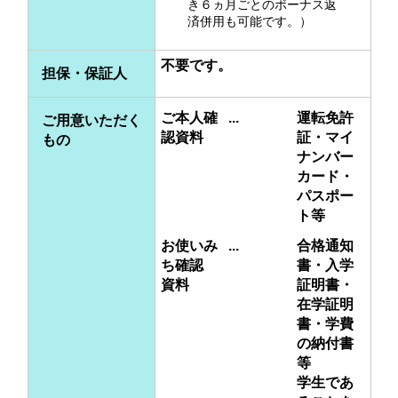
き６ヵ月ごとのボーナス返
済併用も可能です。）
不要です。
担保・保証人
ご本人確
...
運転免許
ご用意いただく
認資料
証・マイ
もの
ナンバー
カード・
パスポー
ト等
お使いみ
...
合格通知
ち確認
書・入学
資料
証明書・
在学証明
書・学費
の納付書
等
学生であ