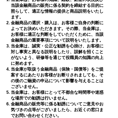
当該金融商品の販売に係る契約を締結する目的に
照らして、適正な情報の提供と商品説明をいたし
ログイン
ます。
金融商品の選択・購入は、お客様ご自身の判断に
よってお決めいただきます。その際、当金庫は、
お客様に適正な判断をしていただくために、当該
くましんQ&A
金融商品の重要事項について説明をいたします。
当金庫は、誠実・公正な勧誘を心掛け、お客様に
くましんFAN
対し事実と異なる説明をしたり、誤解を招くこと
がないよう、研修等を通じて役職員の知識の向上
に努めます。
当金庫が取扱う金融商品（保険・国債等）をご提
案するにあたりお客様がお断りされましても、そ
の後のご融資の申込について影響を与えることは
ございません。
当金庫は、お客様にとって不都合な時間帯や迷惑
な場所での勧誘は行いません。
金融商品の販売等に係る勧誘についてご意見やお
気づきの点等がございましたら、お近くの窓口ま
でお問い合わせください。